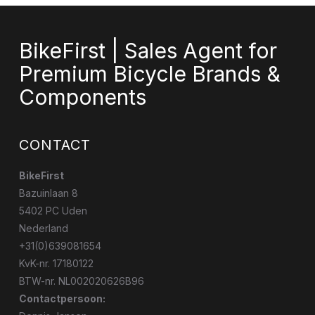
BikeFirst | Sales Agent for
Premium Bicycle Brands &
Components
CONTACT
BikeFirst
Bazuinlaan 8
5402 PC Uden
Nederland
+31(0)639081654
KvK-nr. 17180122
BTW-nr. NL002020626B96
Contactpersoon: