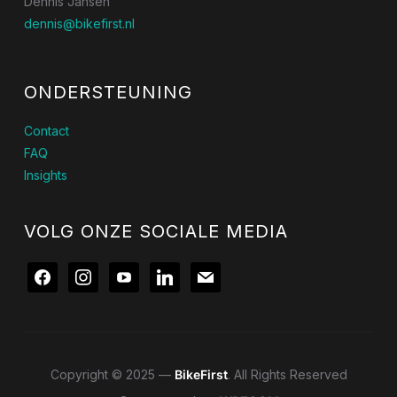
Dennis Jansen
dennis@bikefirst.nl
ONDERSTEUNING
Contact
FAQ
Insights
VOLG ONZE SOCIALE MEDIA
facebook
instagram
youtube
linkedin
mail
Copyright © 2025 —
BikeFirst
. All Rights Reserved