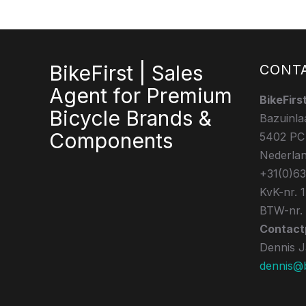
BikeFirst | Sales
CONT
Agent for Premium
BikeFirs
Bicycle Brands &
Bazuinla
Components
5402 PC
Nederla
+31(0)6
KvK-nr. 
BTW-nr.
Contact
Dennis 
dennis@bi