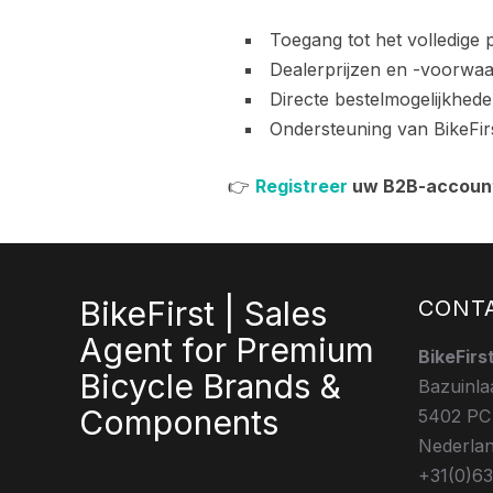
Toegang tot het volledige
Dealerprijzen en -voorwa
Directe bestelmogelijkhed
Ondersteuning van BikeFir
👉
Registreer
uw B2B-accoun
BikeFirst | Sales
CONT
Agent for Premium
BikeFirs
Bicycle Brands &
Bazuinla
Components
5402 PC
Nederla
+31(0)6