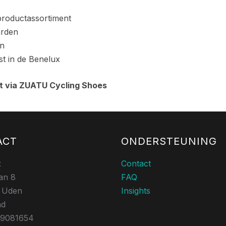
 productassortiment
arden
en
st in de Benelux
t via
ZUATU Cycling Shoes
ACT
ONDERSTEUNING
t
Contact
an 8
FAQ
 Uden
Insights
nd
39081654