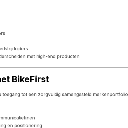
ers
strijdrijders
onderscheiden met high-end producten
t BikeFirst
t u toegang tot een zorgvuldig samengesteld merkenportfoli
mmunicatielijnen
ng en positionering