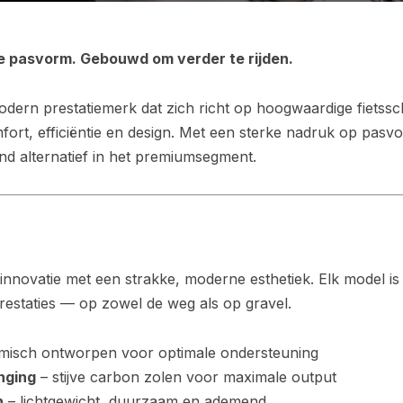
e pasvorm. Gebouwd om verder te rijden.
ern prestatiemerk dat zich richt op hoogwaardige fietssc
fort, efficiëntie en design. Met een sterke nadruk op pas
d alternatief in het premiumsegment.
novatie met een strakke, moderne esthetiek. Elk model is 
estaties — op zowel de weg als op gravel.
isch ontworpen voor optimale ondersteuning
nging
– stijve carbon zolen voor maximale output
n
– lichtgewicht, duurzaam en ademend