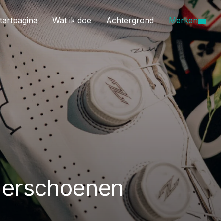
tartpagina
Wat ik doe
Achtergrond
Merken
erschoenen