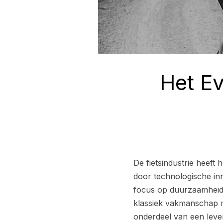
Het E
De fietsindustrie heef
door technologische i
focus op duurzaamheid.
klassiek vakmanschap m
onderdeel van een leven