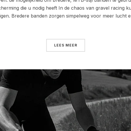
ven: de mogelijkheid om bredere, MTB-stijl banden te gebr
erming die u nodig heeft In de chaos van gravel racing
digen. Bredere banden zorgen simpelweg voor meer lucht 
LEES MEER