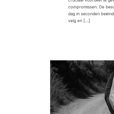
cruciaal voordeel te ge
compromissen. De besch
dag in seconden beëin
velg en […]