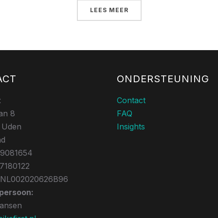
LEES MEER
ACT
ONDERSTEUNING
t
Contact
an 8
FAQ
 Uden
Insights
nd
39081654
17180122
 NL002020626B96
persoon:
Jansen