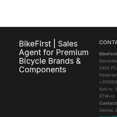
BikeFirst | Sales
CONT
Agent for Premium
BikeFirs
Bicycle Brands &
Bazuinla
Components
5402 PC
Nederla
+31(0)6
KvK-nr. 
BTW-nr.
Contact
Dennis 