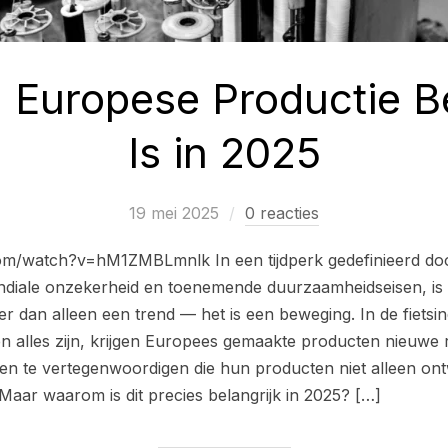
Europese Productie Be
Is in 2025
19 mei 2025
0 reacties
om/watch?v=hM1ZMBLmnlk In een tijdperk gedefinieerd do
ndiale onzekerheid en toenemende duurzaamheidseisen, is
 dan alleen een trend — het is een beweging. In de fietsind
n alles zijn, krijgen Europees gemaakte producten nieuwe rel
rken te vertegenwoordigen die hun producten niet alleen o
aar waarom is dit precies belangrijk in 2025? […]