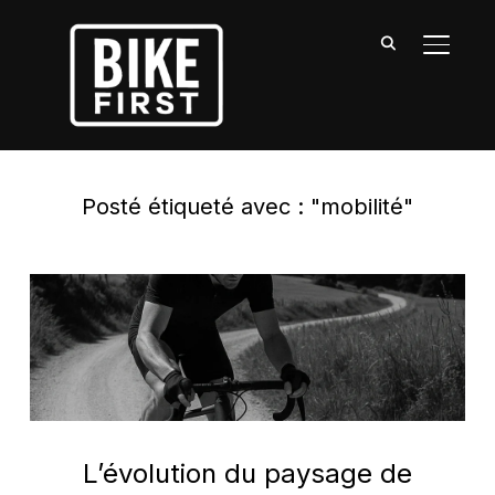
BASCU
Posté étiqueté avec : "mobilité"
L’évolution du paysage de