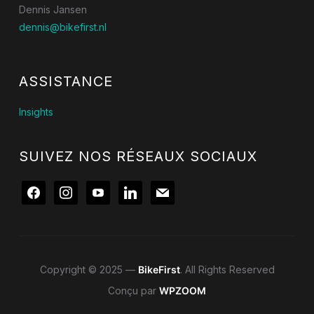
Dennis Jansen
dennis@bikefirst.nl
ASSISTANCE
Insights
SUIVEZ NOS RÉSEAUX SOCIAUX
facebook
instagram
youtube
linkedin
mail
Copyright © 2025 —
BikeFirst
. All Rights Reserved
Conçu par
WPZOOM