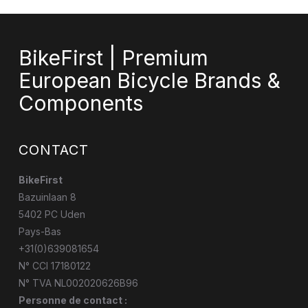
BikeFirst | Premium
European Bicycle Brands &
Components
CONTACT
BikeFirst
Bazuinlaan 8
5402 PC Uden
Pays-Bas
+31(0)639081654
N° CCI 17180122
N° TVA NL002020626B96
Personne de contact :