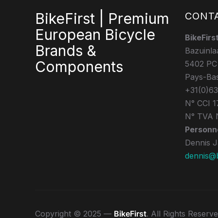
BikeFirst | Premium
CONT
European Bicycle
BikeFirs
Brands &
Bazuinla
Components
5402 PC
Pays-Ba
+31(0)6
N° CCI 1
N° TVA 
Personne
Dennis 
dennis@bi
Copyright © 2025 —
BikeFirst
. All Rights Reserv