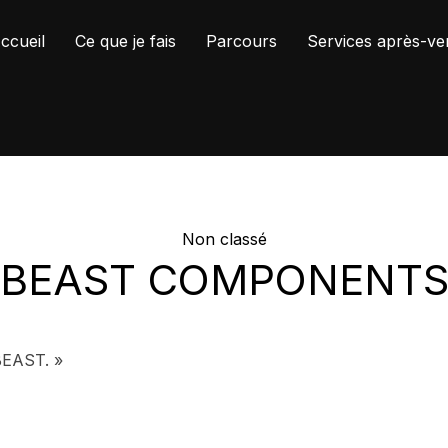
ccueil
Ce que je fais
Parcours
Services après-ve
Non classé
BEAST COMPONENT
 BEAST. »