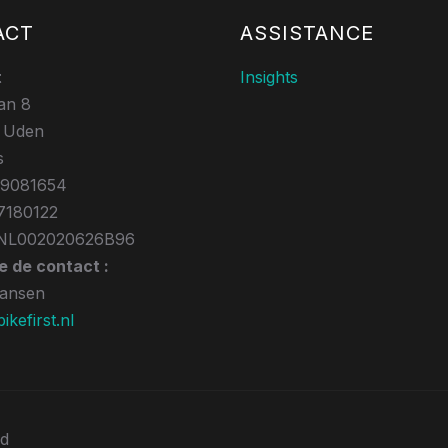
ACT
ASSISTANCE
t
Insights
an 8
 Uden
s
39081654
7180122
NL002020626B96
 de contact :
Jansen
kefirst.nl
ed