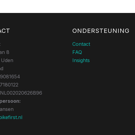
ACT
ONDERSTEUNING
t
Contact
an 8
FAQ
 Uden
Insights
nd
39081654
17180122
 NL002020626B96
persoon:
Jansen
kefirst.nl