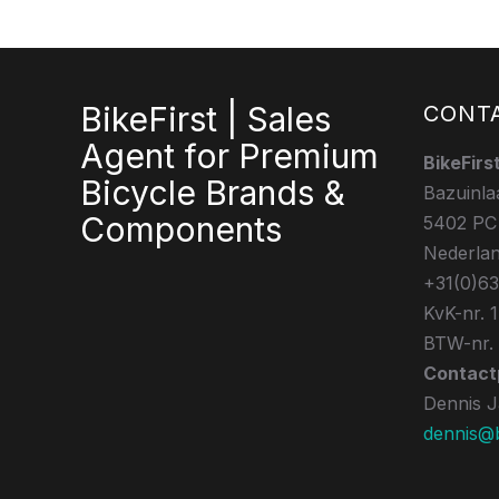
BikeFirst | Sales
CONT
Agent for Premium
BikeFirs
Bicycle Brands &
Bazuinla
Components
5402 PC
Nederla
+31(0)6
KvK-nr. 
BTW-nr.
Contact
Dennis 
dennis@bi