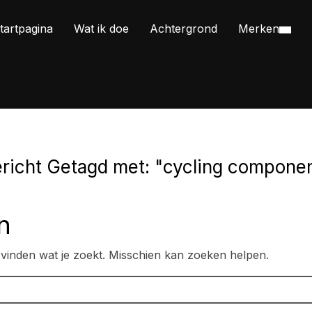
tartpagina
Wat ik doe
Achtergrond
Merken
richt Getagd met: "cycling compone
n
n vinden wat je zoekt. Misschien kan zoeken helpen.